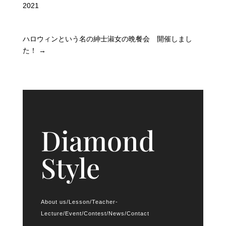
2021
ハロウィンという名の紳士淑女の晩餐会 開催しまし
た！
→
Diamond
Style
About us
/
Lesson
/
Teacher-
Lecture
/
Event
/
Contest
/
News
/
Contact